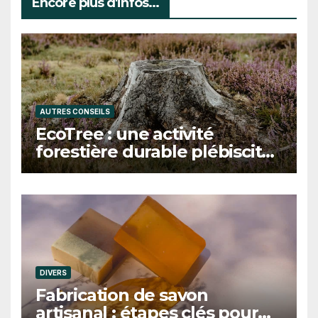
Encore plus d'infos...
AUTRES CONSEILS
EcoTree : une activité
forestière durable plébiscitée
par les clients et les acteurs
de la transition écologique
DIVERS
Fabrication de savon
artisanal : étapes clés pour