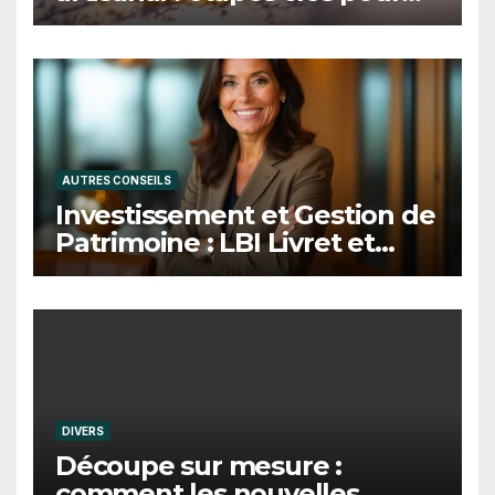
réussir ses premiers savons
solides
AUTRES CONSEILS
Investissement et Gestion de
Patrimoine : LBI Livret et
Bourse Investissements et
l’expert Clarence Fournier, la
synergie de la performance
et de la confiance.
DIVERS
Découpe sur mesure :
comment les nouvelles