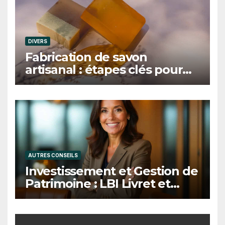
DIVERS
Fabrication de savon
artisanal : étapes clés pour
réussir ses premiers savons
solides
AUTRES CONSEILS
Investissement et Gestion de
Patrimoine : LBI Livret et
Bourse Investissements et
l’expert Clarence Fournier, la
synergie de la performance