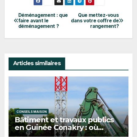
Déménagement : que
Que mettez-vous
Navigation
faire avant le
dans votre coffre de
déménagement ?
rangement?
de
l’article
Articles similaires
CONSEILS MAISON
Bâtiment et travaux publics
en Guinée Conakry : où
trouver des professionnels ?